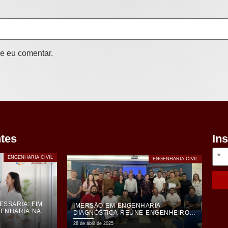
e eu comentar.
ntes
In
ENGENHARIA CIVIL
ENGENHARIA CIVIL
SSÁRIA: FIM
IMERSÃO EM ENGENHARIA
ENHARIA NA
DIAGNÓSTICA REÚNE ENGENHEIROS
DA PARAÍBA E ESTADOS VIZINHOS
28 de abril de 2025