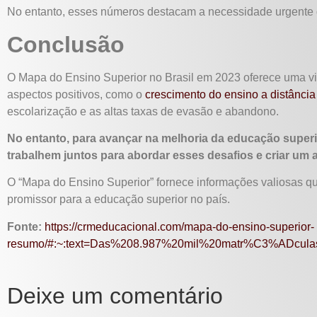
No entanto, esses números destacam a necessidade urgente d
Conclusão
O Mapa do Ensino Superior no Brasil em 2023 oferece uma vi
aspectos positivos, como o
crescimento do ensino a distânci
escolarização e as altas taxas de evasão e abandono.
No entanto, para avançar na melhoria da educação superio
trabalhem juntos para abordar esses desafios e criar um a
O “Mapa do Ensino Superior” fornece informações valiosas que
promissor para a educação superior no país.
Fonte:
https://crmeducacional.com/mapa-do-ensino-superior-
resumo/#:~:text=Das%208.987%20mil%20matr%C3%ADcul
Deixe um comentário