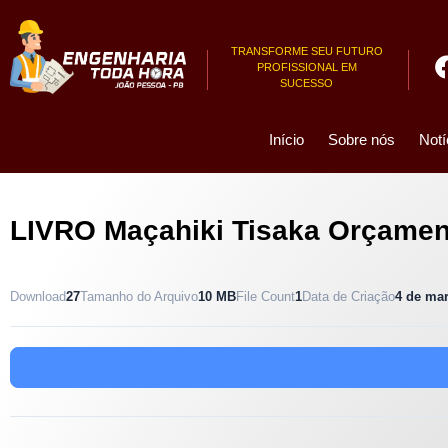
TRANSFORME SEU FUTURO
PROFISSIONAL EM
SUCESSO
Início
Sobre nós
Notí
LIVRO Maçahiki Tisaka Orçament
Download
27
Tamanho do Arquivo
10 MB
File Count
1
Data de Criação
4 de ma