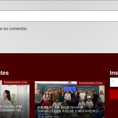
e eu comentar.
ntes
In
ENGENHARIA CIVIL
ENGENHARIA CIVIL
SSÁRIA: FIM
IMERSÃO EM ENGENHARIA
ENHARIA NA
DIAGNÓSTICA REÚNE ENGENHEIROS
DA PARAÍBA E ESTADOS VIZINHOS
28 de abril de 2025