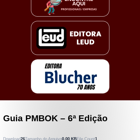
Guia PMBOK – 6ª Edição
Download
26
Tamanho do Arquivo
0.00 KB
File Count
1