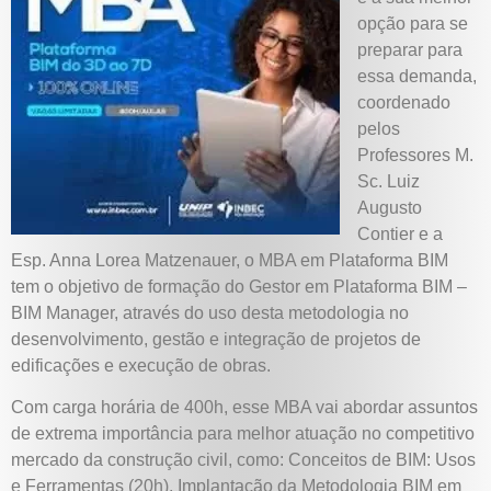
opção para se
preparar para
essa demanda,
coordenado
pelos
Professores M.
Sc. Luiz
Augusto
Contier e a
Esp. Anna Lorea Matzenauer, o MBA em Plataforma BIM
tem o objetivo de formação do Gestor em Plataforma BIM –
BIM Manager, através do uso desta metodologia no
desenvolvimento, gestão e integração de projetos de
edificações e execução de obras.
Com carga horária de 400h, esse MBA vai abordar assuntos
de extrema importância para melhor atuação no competitivo
mercado da construção civil, como: Conceitos de BIM: Usos
e Ferramentas (20h), Implantação da Metodologia BIM em